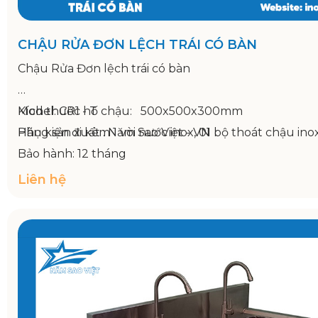
CHẬU RỬA ĐƠN LỆCH TRÁI CÓ BÀN
Chậu Rửa Đơn lệch trái có bàn
Model: CR1 - T
Kích thước hố chậu: 500x500x300mm
Hãng sản xuất : Năm Sao Việt - VN
Phụ kiện đi kèm 1 vòi nước inox, 01 bộ thoát chậu ino
Bảo hành: 12 tháng
Kích thước: 1200x750x800/950mm
Liên hệ