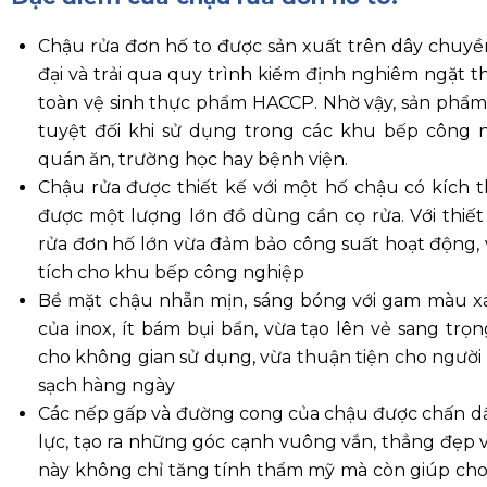
Chậu rửa đơn hố to được sản xuất trên dây chuy
đại và trải qua quy trình kiểm định nghiêm ngặt t
toàn vệ sinh thực phẩm HACCP. Nhờ vậy, sản phẩ
tuyệt đối khi sử dụng trong các khu bếp công n
quán ăn, trường học hay bệnh viện.
Chậu rửa được thiết kế với một hố chậu có kích 
được một lượng lớn đồ dùng cần cọ rửa. Với thiết
rửa đơn hố lớn vừa đảm bảo công suất hoạt động, v
tích cho khu bếp công nghiệp
Bề mặt chậu nhẵn mịn, sáng bóng với gam màu x
của inox, ít bám bụi bẩn, vừa tạo lên vẻ sang trọ
cho không gian sử dụng, vừa thuận tiện cho người 
sạch hàng ngày
Các nếp gấp và đường cong của chậu được chấn d
lực, tạo ra những góc cạnh vuông vắn, thẳng đẹp 
này không chỉ tăng tính thẩm mỹ mà còn giúp cho 