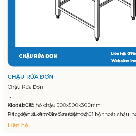
CHẬU RỬA ĐƠN
Chậu Rửa Đơn
Model: CR1
Kích thước hố chậu 500x500x300mm
Hãng sản xuất : Năm Sao Việt - VN
Phụ kiện đi kèm 01 vòi nước inox, 01 bộ thoát chậu i
Bảo hành: 12 tháng
Liên hệ
Kích thước 700x750x800/950mm