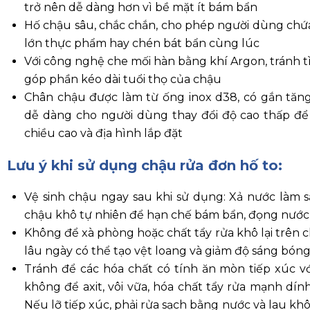
trở nên dễ dàng hơn vì bề mặt ít bám bẩn
Hố chậu sâu, chắc chắn, cho phép người dùng chứ
lớn thực phẩm hay chén bát bẩn cùng lúc
Với công nghệ che mối hàn bằng khí Argon, tránh t
góp phần kéo dài tuổi thọ của chậu
Chân chậu được làm từ ống inox d38, có gắn tăng
dễ dàng cho người dùng thay đổi độ cao thấp để
chiều cao và địa hình lắp đặt
Lưu ý khi sử dụng chậu rửa đơn hố to:
Vệ sinh chậu ngay sau khi sử dụng: Xả nước làm 
chậu khô tự nhiên để hạn chế bám bẩn, đọng nước
K
hông để xà phòng hoặc chất tẩy rửa khô lại trên 
lâu ngày có thể tạo vệt loang và giảm độ sáng bóng
Tránh để các hóa chất có tính ăn mòn tiếp xúc vớ
không để axit, vôi vữa, hóa chất tẩy rửa mạnh dín
Nếu lỡ tiếp xúc, phải rửa sạch bằng nước và lau kh