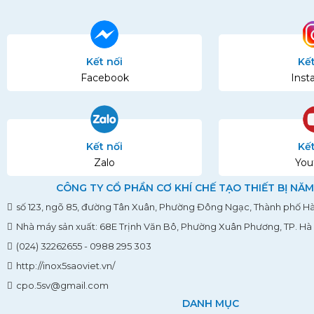
Kết nối
Kết
Facebook
Inst
Kết nối
Kết
Zalo
You
CÔNG TY CỔ PHẦN CƠ KHÍ CHẾ TẠO THIẾT BỊ NĂM
số 123, ngõ 85, đường Tân Xuân, Phường Đông Ngạc, Thành phố Hà
Nhà máy sản xuất: 68E Trịnh Văn Bô, Phường Xuân Phương, TP. Hà
(024) 32262655 - 0988 295 303
http://inox5saoviet.vn/
cpo.5sv@gmail.com
DANH MỤC