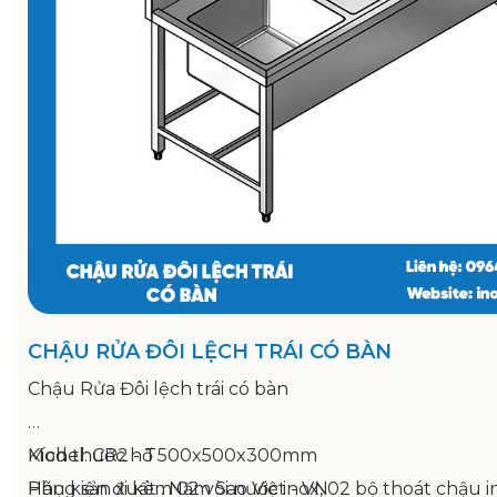
CHẬU RỬA ĐÔI LỆCH TRÁI CÓ BÀN
Chậu Rửa Đôi lệch trái có bàn
Model: CR2 - T
Kích thước hố 500x500x300mm
Hãng sản xuất : Năm Sao Việt - VN
Phụ kiện đi kèm 02 vòi nước inox, 02 bộ thoát chậu