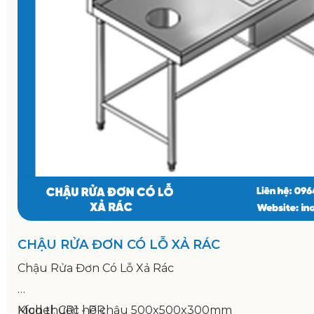
CHẬU RỬA ĐƠN CÓ LỖ XẢ RÁC
Chậu Rửa Đơn Có Lỗ Xả Rác
Model: CR1 - PR
Kích thước hố chậu 500x500x300mm