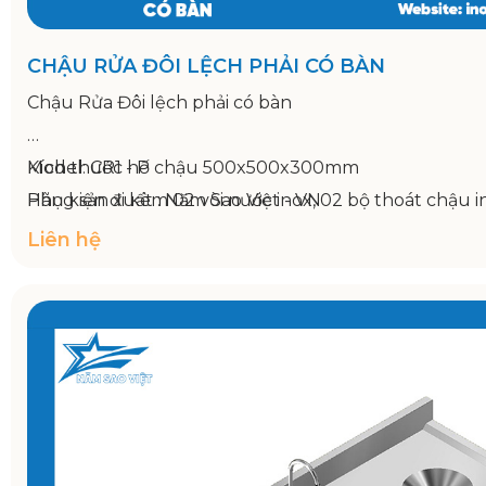
CHẬU RỬA ĐÔI LỆCH PHẢI CÓ BÀN
Chậu Rửa Đôi lệch phải có bàn
Model: CR1 - P
Kích thước hố chậu 500x500x300mm
Hãng sản xuất : Năm Sao Việt - VN
Phụ kiện đi kèm 02 vòi nước inox, 02 bộ thoát chậu
Bảo hành: 12 tháng
Liên hệ
Kích thước 1200x750x800/950mm