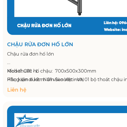
CHẬU RỬA ĐƠN HỐ LỚN
Chậu rửa đơn hố lớn
Model: CR1 - L
Kích thước hố chậu: 700x500x300mm
Hãng sản xuất : Năm Sao Việt - VN
Phụ kiện đi kèm: 01 vòi nước inox, 01 bộ thoát chậu i
Bảo hành: 12 tháng
Liên hệ
Kích thước: 900x750x800/950mm