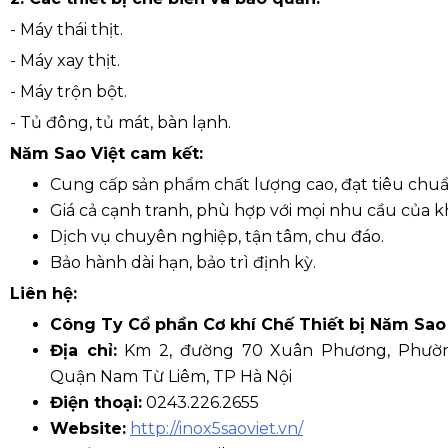
- Máy thái thịt.
- Máy xay thịt.
- Máy trộn bột.
- Tủ đông, tủ mát, bàn lạnh.
Năm Sao Việt cam kết:
Cung cấp sản phẩm chất lượng cao, đạt tiêu chuẩ
Giá cả cạnh tranh, phù hợp với mọi nhu cầu của 
Dịch vụ chuyên nghiệp, tận tâm, chu đáo.
Bảo hành dài hạn, bảo trì định kỳ.
Liên hệ:
Công Ty Cổ phần Cơ khí Chế Thiết bị Năm Sao
Địa chỉ:
Km 2, đường 70 Xuân Phương, Phườ
Quận Nam Từ Liêm, TP Hà Nội
Điện thoại:
0243.226.2655
Website:
http://inox5saoviet.vn/