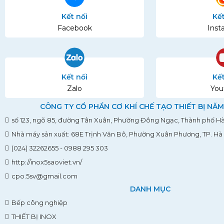
Kết nối
Kết
Facebook
Inst
Kết nối
Kết
Zalo
You
CÔNG TY CỔ PHẦN CƠ KHÍ CHẾ TẠO THIẾT BỊ NĂM
số 123, ngõ 85, đường Tân Xuân, Phường Đông Ngạc, Thành phố Hà
Nhà máy sản xuất: 68E Trịnh Văn Bô, Phường Xuân Phương, TP. Hà
(024) 32262655 - 0988 295 303
http://inox5saoviet.vn/
cpo.5sv@gmail.com
DANH MỤC
Bếp công nghiệp
THIẾT BỊ INOX