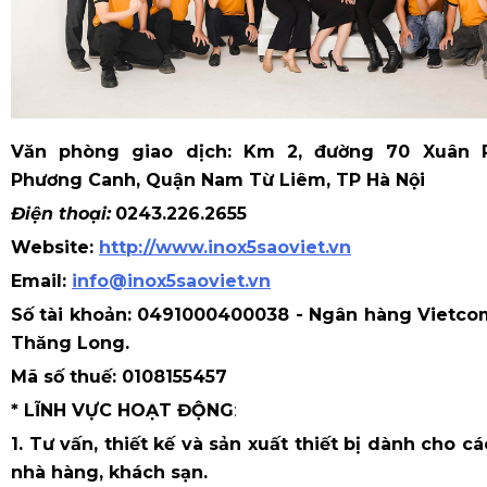
Văn phòng giao dịch:
Km 2, đường 70 Xuân 
Phương Canh, Quận Nam Từ Liêm, TP Hà Nội
Điện thoại:
0243.226.2655
Website:
http://www.inox5saoviet.vn
Email:
info@inox5saoviet.vn
Số tài khoản: 0491000400038 - Ngân hàng Vietco
Thăng Long.
Mã số thuế:
0108155457
* LĨNH VỰC HOẠT ĐỘNG
:
1. Tư vấn, thiết kế và sản xuất thiết bị dành cho cá
nhà hàng, khách sạn.