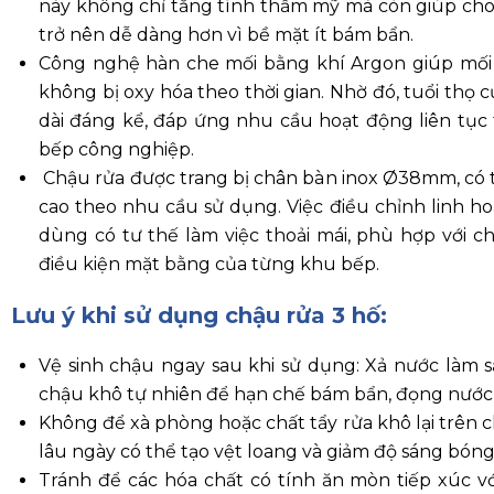
Công nghệ hàn che mối bằng khí Argon giúp mối 
không bị oxy hóa theo thời gian. Nhờ đó, tuổi thọ
dài đáng kể, đáp ứng nhu cầu hoạt động liên tục
bếp công nghiệp.
Chậu rửa được trang bị chân bàn inox Ø38mm, có 
cao theo nhu cầu sử dụng. Việc điều chỉnh linh ho
dùng có tư thế làm việc thoải mái, phù hợp với ch
điều kiện mặt bằng của từng khu bếp.
Lưu ý khi sử dụng chậu rửa 3 hố:
Vệ sinh chậu ngay sau khi sử dụng: Xả nước làm 
chậu khô tự nhiên để hạn chế bám bẩn, đọng nước
Không để xà phòng hoặc chất tẩy rửa khô lại trên 
lâu ngày có thể tạo vệt loang và giảm độ sáng bóng
Tránh để các hóa chất có tính ăn mòn tiếp xúc vớ
không để axit, vôi vữa, hóa chất tẩy rửa mạnh dín
Nếu lỡ tiếp xúc, phải rửa sạch bằng nước và lau kh