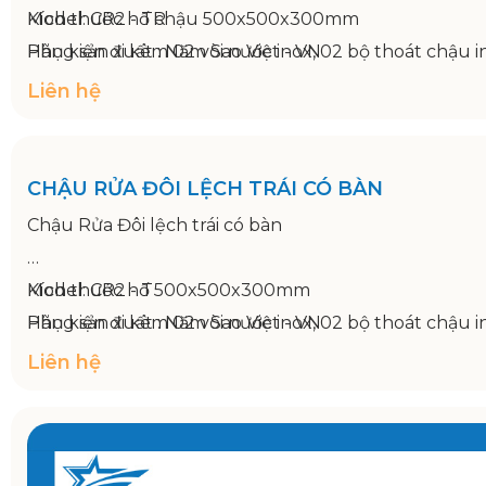
Bảo hành: 12 tháng
Liên hệ
Kích thước 1500x750x800/950mm
CHẬU RỬA ĐÔI LỆCH TRÁI CÓ BÀN
Chậu Rửa Đôi lệch trái có bàn
Model: CR2 - T
Kích thước hố 500x500x300mm
Hãng sản xuất : Năm Sao Việt - VN
Phụ kiện đi kèm 02 vòi nước inox, 02 bộ thoát chậu
Bảo hành: 12 tháng
Liên hệ
Kích thước 1800x750x950mm