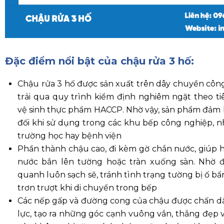
Đặc điểm nổi bật của chậu rửa 3 hố:
Chậu rửa 3 hố được sản xuất trên dây chuyền công
trải qua quy trình kiểm định nghiêm ngặt theo t
vệ sinh thực phẩm HACCP. Nhờ vậy, sản phẩm đảm 
đối khi sử dụng trong các khu bếp công nghiệp, n
trường học hay bệnh viện
Phần thành chậu cao, đi kèm gờ chắn nước, giúp hạ
nước bắn lên tường hoặc tràn xuống sàn. Nhờ 
quanh luôn sạch sẽ, tránh tình trạng tường bị ố b
trơn trượt khi di chuyển trong bếp
Các nếp gấp và đường cong của chậu được chấn d
lực, tạo ra những góc cạnh vuông vắn, thẳng đẹp 
này không chỉ tăng tính thẩm mỹ mà còn giúp cho 
trở nên dễ dàng hơn vì bề mặt ít bám bẩn.