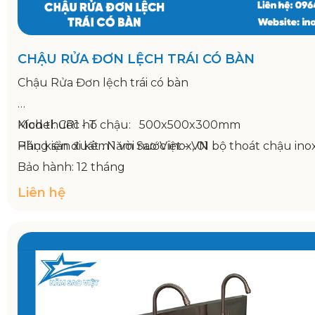
CHẬU RỬA ĐƠN LỆCH TRÁI CÓ BÀN
Chậu Rửa Đơn lệch trái có bàn
Model: CR1 - T
Kích thước hố chậu: 500x500x300mm
Hãng sản xuất : Năm Sao Việt - VN
Phụ kiện đi kèm 1 vòi nước inox, 01 bộ thoát chậu ino
Bảo hành: 12 tháng
Kích thước: 1200x750x800/950mm
Liên hệ