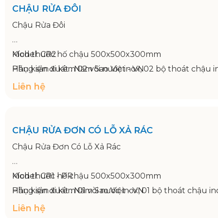
Model: CR2
Kích thước hố chậu 500x500x300mm
Hãng sản xuất : Năm Sao Việt - VN
Phụ kiện đi kèm 02 vòi nước inox, 02 bộ thoát chậu
Bảo hành: 12 tháng
Liên hệ
Kích thước 1200x750x800/950mm
CHẬU RỬA ĐƠN CÓ LỖ XẢ RÁC
Chậu Rửa Đơn Có Lỗ Xả Rác
Model: CR1 - PR
Kích thước hố chậu 500x500x300mm
Hãng sản xuất : Năm Sao Việt - VN
Phụ kiện đi kèm 01 vòi nước inox, 01 bộ thoát chậu i
Bảo hành: 12 tháng
Liên hệ
Kích thước 1200x750x800/950mm