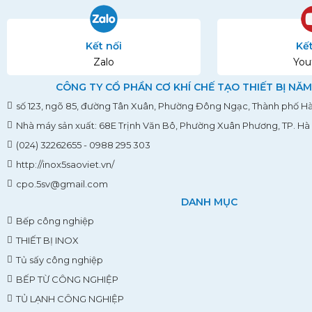
Kết nối
Kết
Zalo
You
CÔNG TY CỔ PHẦN CƠ KHÍ CHẾ TẠO THIẾT BỊ NĂM
số 123, ngõ 85, đường Tân Xuân, Phường Đông Ngạc, Thành phố Hà
Nhà máy sản xuất: 68E Trịnh Văn Bô, Phường Xuân Phương, TP. Hà
(024) 32262655 - 0988 295 303
http://inox5saoviet.vn/
cpo.5sv@gmail.com
DANH MỤC
Bếp công nghiệp
THIẾT BỊ INOX
Tủ sấy công nghiệp
BẾP TỪ CÔNG NGHIỆP
TỦ LẠNH CÔNG NGHIỆP
Cắt Laser, và gia công kim loại tấm
Thiết bị phòng sạch