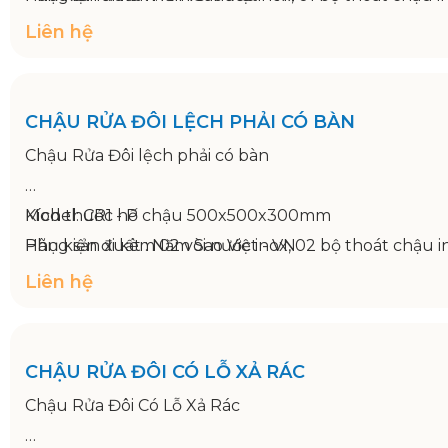
CHẬU RỬA ĐÔI LỆCH PHẢI CÓ BÀN
Chậu Rửa Đôi lệch phải có bàn
Model: CR1 - P
Kích thước hố chậu 500x500x300mm
Hãng sản xuất : Năm Sao Việt - VN
Phụ kiện đi kèm 02 vòi nước inox, 02 bộ thoát chậu
Bảo hành: 12 tháng
Liên hệ
Kích thước 1200x750x800/950mm
CHẬU RỬA ĐÔI CÓ LỖ XẢ RÁC
Chậu Rửa Đôi Có Lỗ Xả Rác
Model: CR2 - TR
Kích thước hố chậu 500x500x300mm
Hãng sản xuất : Năm Sao Việt - VN
Phụ kiện đi kèm 02 vòi nước inox, 02 bộ thoát chậu