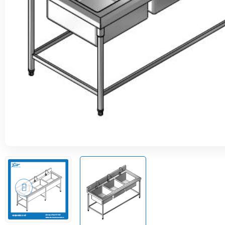
CHẬU RỬA 3 HỐ