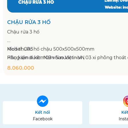
CHẬU RỬA 3 HỐ
Chậu rửa 3 hố
Model: CR3
Kích thước hố chậu 500x500x500mm
Hãng sản xuất : Năm Sao Việt - VN
Phụ kiện đi kèm 03 vòi nước inox , 03 xi phông th
Bảo hành: 12 tháng
8.060.000
Kích thước 1800x750x800/950mm
Kết nối
Kết
Facebook
Inst