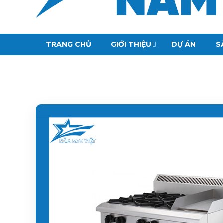
TRANG CHỦ
GIỚI THIỆU
DỰ ÁN
S