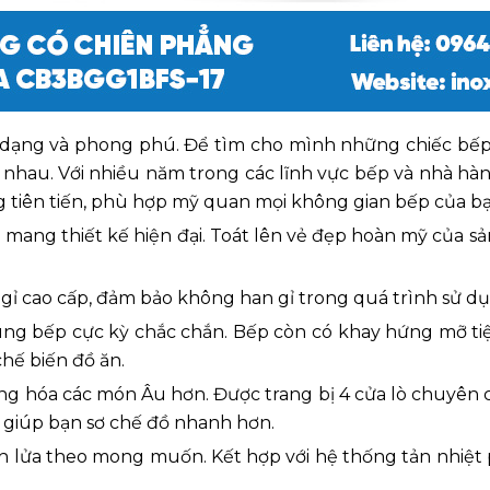
a dạng và phong phú. Để tìm cho mình những chiếc bếp 
nhau. Với nhiều năm trong các lĩnh vực bếp và nhà hàn
ợng tiên tiến, phù hợp mỹ quan mọi không gian bếp của bạ
mang thiết kế hiện đại. Toát lên vẻ đẹp hoàn mỹ của 
ỉ cao cấp, đảm bảo không han gỉ trong quá trình sử dụ
 bếp cực kỳ chắc chắn. Bếp còn có khay hứng mỡ tiện l
chế biến đồ ăn.
g hóa các món Âu hơn. Được trang bị 4 cửa lò chuyên 
 giúp bạn sơ chế đồ nhanh hơn.
 lửa theo mong muốn. Kết hợp với hệ thống tản nhiệt 