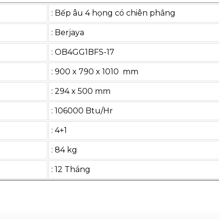
: Bếp âu 4 họng có chiên phẳng
: Berjaya
: OB4GG1BFS-17
: 900 x 790 x 1010 mm
: 294 x 500 mm
: 106000 Btu/Hr
: 4+1
: 84 kg
: 12 Tháng