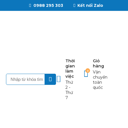
0988 295 303
Kết nối Zalo
Thời
Giỏ
gian
hàng
làm
0
Vận
việc
chuyển
Thứ
toàn
2 -
quốc
Thứ
7