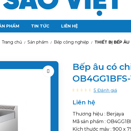
ẢN PHẤM
TIN TỨC
LIÊN HỆ
Trang chủ
Sản phẩm
Bếp công nghiệp
THIẾT BỊ BẾP ÂU
/
/
/
Bếp âu có ch
OB4GG1BFS-
5
Đánh giá
Liên hệ
Thương hiệu : Berjaya
Mã sản phẩm : OB4GG1B
Kích thước máy : 900 x 