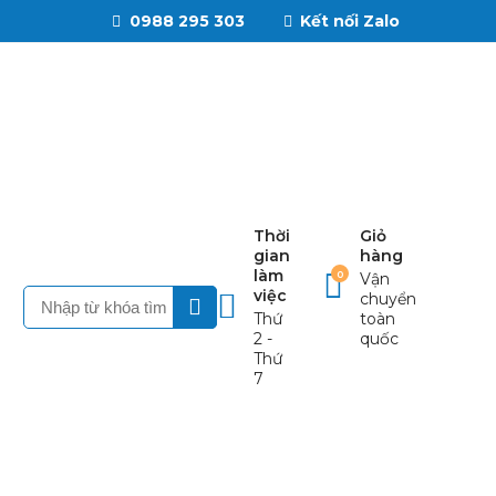
0988 295 303
Kết nối Zalo
Thời
Giỏ
gian
hàng
làm
0
Vận
việc
chuyển
Thứ
toàn
2 -
quốc
Thứ
7