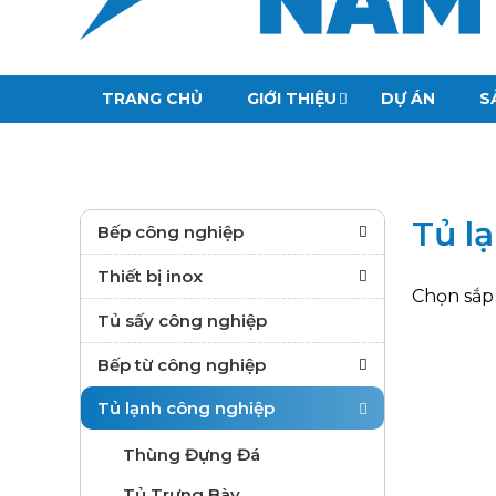
TRANG CHỦ
GIỚI THIỆU
DỰ ÁN
S
Tủ l
Bếp công nghiệp
THIẾT BỊ BẾP Á
Thiết bị inox
Chọn sắp
THIẾT BỊ BẾP ÂU
Xe Đẩy
Tủ sấy công nghiệp
BẾP NƯỚNG
Hút Mùi, Bẫy Mỡ
Bếp từ công nghiệp
TỦ NẤU CƠM CÔNG NGHIỆP
Giá Kệ Inox
Bếp Công Nghiệp NSV
Tủ lạnh công nghiệp
BẾP CHIÊN NHÚNG
Bàn Inox
Thùng Đựng Đá
Nồi Nấu Phở
Chậu Rửa
Tủ Trưng Bày