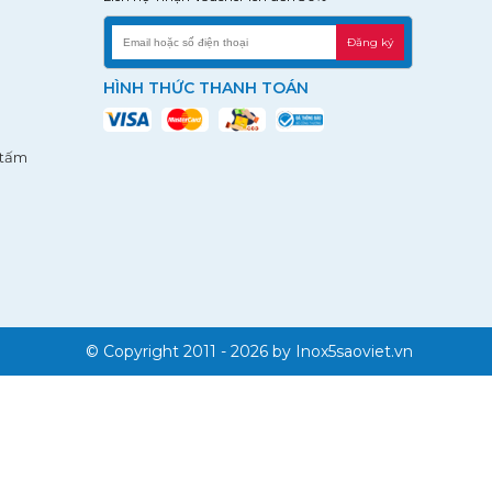
Đăng ký
HÌNH THỨC THANH TOÁN
 tấm
© Copyright 2011 - 2026 by
Inox5saoviet.vn