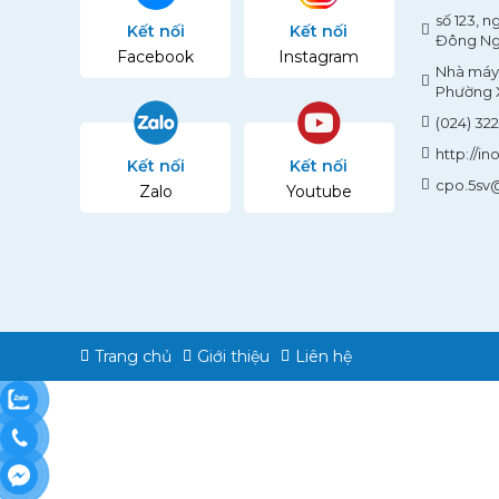
số 123, 
Kết nối
Kết nối
Đông Ng
Facebook
Instagram
Nhà máy 
Phường X
(024) 32
http://in
Kết nối
Kết nối
cpo.5sv
Zalo
Youtube
Trang chủ
Giới thiệu
Liên hệ