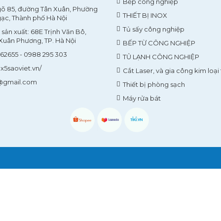
Bếp công nghiệp
ngõ 85, đường Tân Xuân, Phường
THIẾT BỊ INOX
ạc, Thành phố Hà Nội
Tủ sấy công nghiệp
sản xuất: 68E Trịnh Văn Bô,
uân Phương, TP. Hà Nội
BẾP TỪ CÔNG NGHIỆP
262655 - 0988 295 303
TỦ LẠNH CÔNG NGHIỆP
ox5saoviet.vn/
Cắt Laser, và gia công kim loại
@gmail.com
Thiết bị phòng sạch
Máy rửa bát