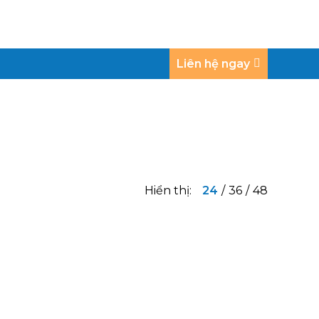
Liên hệ ngay
Hiển thị:
24
/
36
/
48