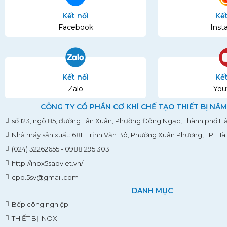
Kết nối
Kết
Facebook
Inst
Kết nối
Kết
Zalo
You
CÔNG TY CỔ PHẦN CƠ KHÍ CHẾ TẠO THIẾT BỊ NĂM
số 123, ngõ 85, đường Tân Xuân, Phường Đông Ngạc, Thành phố Hà
Nhà máy sản xuất: 68E Trịnh Văn Bô, Phường Xuân Phương, TP. Hà
(024) 32262655 - 0988 295 303
http://inox5saoviet.vn/
cpo.5sv@gmail.com
DANH MỤC
Bếp công nghiệp
THIẾT BỊ INOX