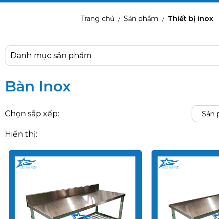
Trang chủ
Sản phẩm
Thiết bị inox
/
/
Danh mục sản phẩm
Xe đẩy
Bàn Inox
Hút mùi, bẫy mỡ
Chọn sắp xếp:
Sản 
Giá kệ Inox
Hiển thị:
Bàn Inox
Chậu rửa
Quầy giữ nóng